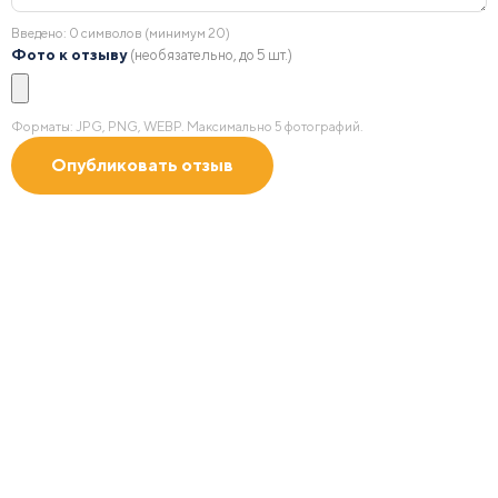
Введено:
0
символов (минимум 20)
Фото к отзыву
(необязательно, до 5 шт.)
Форматы: JPG, PNG, WEBP. Максимально 5 фотографий.
Получить 2D/3D
визуализацию
с учетом зон безопасности в масштабе по Вашим
пожеланиям