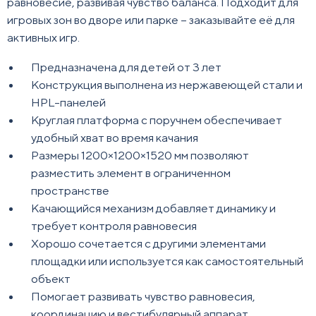
равновесие, развивая чувство баланса. Подходит для
игровых зон во дворе или парке – заказывайте её для
активных игр.
Предназначена для детей от 3 лет
Конструкция выполнена из нержавеющей стали и
HPL-панелей
Круглая платформа с поручнем обеспечивает
удобный хват во время качания
Размеры 1200×1200×1520 мм позволяют
разместить элемент в ограниченном
пространстве
Качающийся механизм добавляет динамику и
требует контроля равновесия
Хорошо сочетается с другими элементами
площадки или используется как самостоятельный
объект
Помогает развивать чувство равновесия,
координацию и вестибулярный аппарат