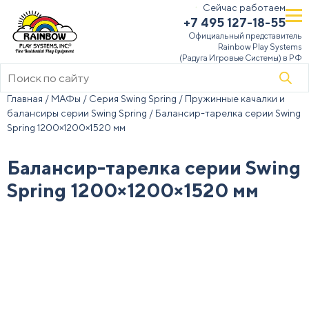
Сейчас работаем
+7 495 127-18-55
Официальный представитель
Rainbow Play Systems
(Радуга Игровые Системы) в РФ
Поиск
товаров
Главная
/
МАФы
/
Серия Swing Spring
/
Пружинные качалки и
балансиры серии Swing Spring
/ Балансир-тарелка серии Swing
Spring 1200×1200×1520 мм
Балансир-тарелка серии Swing
Spring 1200×1200×1520 мм