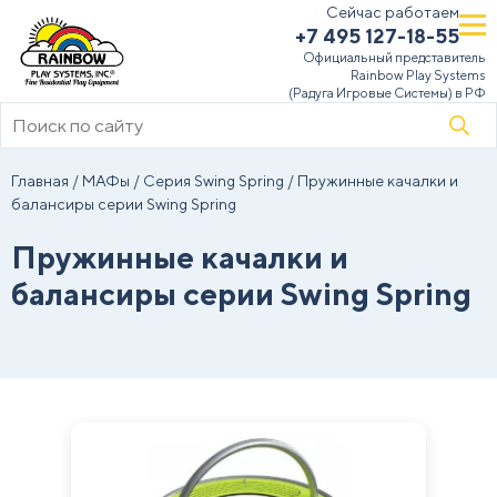
Сейчас работаем
+7 495 127-18-55
Официальный представитель
Rainbow Play Systems
(Радуга Игровые Системы) в РФ
Поиск
товаров
Главная
/
МАФы
/
Серия Swing Spring
/ Пружинные качалки и
балансиры серии Swing Spring
Пружинные качалки и
балансиры серии Swing Spring