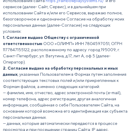
использования сайта
https://rainbowplaysystems.ru/
и его
сервисов (далее- Сайт, Сервис), и в дальнейшем при
использовании Сайта и/или его Сервисов, выражаю полное,
безоговорочное и однозначное Согласие на обработку моих
персональных данных (далее-Согласие) на следующих
условиях:
1.
Согласие выдано Обществу с ограниченной
ответственностью
ООО «ОЛИМП» ИНН 7804597051, ОГРН
1177847155122, расположенному по адресу: город 195009, г.
Санкт-Петербург, ул. Ватутина, д.17, лит А, оф.5 (далее-
Оператор).
2.
Согласие выдано на обработку персональных и иных
данных
, указанных Пользователем в Формах путем заполнения
соответствующих текстовых полей и/или прикрепленных к
Формам файлов, а именно следующих категорий:
— фамилия, имя, отчество, адрес электронной почты (e-mail),
номер телефона, адрес регистрации, другая аналогичная
информация, сообщённая о себе Пользователем Сайта, на
основании которой возможна его идентификация как субъекта
персональных данных.
— данных, которые автоматически передаются в процессе
просмотра и при посещении страниц Сайта: IP адрес,