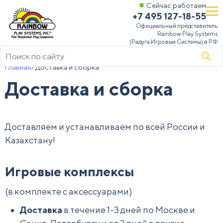
Сейчас работаем
+7 495 127-18-55
Официальный представитель
Rainbow Play Systems
(Радуга Игровые Системы) в РФ
Поиск
товаров
Главная
⁄
Доставка и сборка
Доставка и сборка
Доставляем и устанавливаем по всей России и
Казахстану!
Игровые комплексы
(в комплекте с аксессуарами)
Доставка
в течение 1-3 дней по Москве и