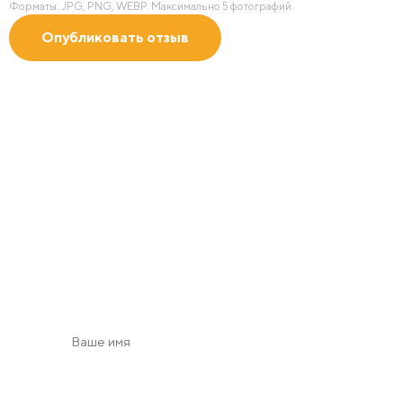
Форматы: JPG, PNG, WEBP. Максимально 5 фотографий.
Получить 2D/3D
визуализацию
с учетом зон безопасности в масштабе по Вашим
пожеланиям