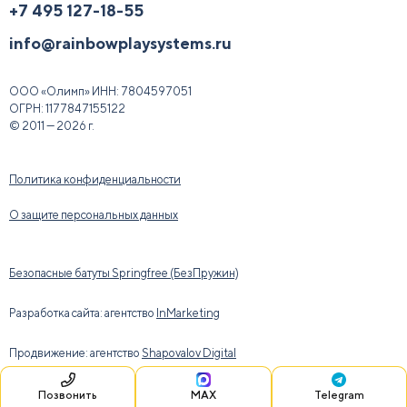
+7 495 127-18-55
info@rainbowplaysystems.ru
ООО «Олимп»
ИНН:
7804597051
ОГРН:
1177847155122
© 2011 — 2026 г.
Политика конфиденциальности
О защите персональных данных
Безопасные батуты Springfree (БезПружин)
Разработка сайта: агентство
InMarketing
Продвижение: агентство
Shapovalov Digital
Позвонить
MAX
Telegram