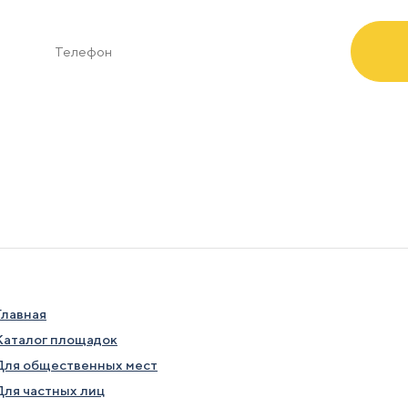
Отправляя заявку я соглашаюсь с
условиями обработки данн
Главная
Каталог площадок
Для общественных мест
Для частных лиц