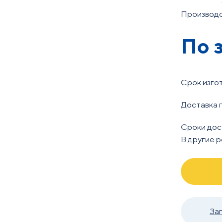
Производс
По 
Срок изго
Доставка 
Сроки дос
В другие 
За