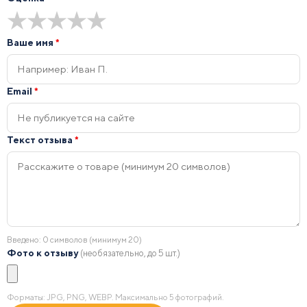
★
★
★
★
★
Ваше имя
*
Email
*
Текст отзыва
*
Введено:
0
символов (минимум 20)
Фото к отзыву
(необязательно, до 5 шт.)
Форматы: JPG, PNG, WEBP. Максимально 5 фотографий.