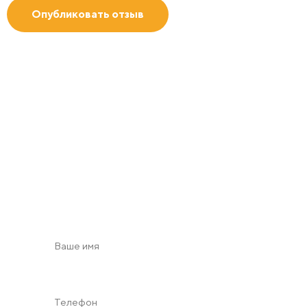
Получить 2D/3D
визуализацию
с учетом зон безопасности в масштабе по Вашим
пожеланиям