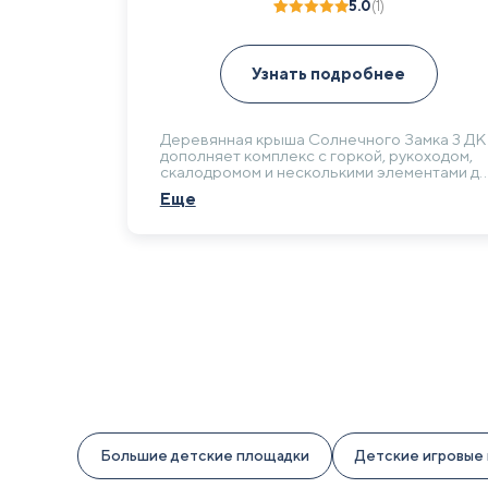
5.0
(1)
Рейтинг
1
5.00
из 5 на
Узнать подробнее
основе
опроса
пользователя
Деревянная крыша Солнечного Замка 3 ДК
дополняет комплекс с горкой, рукоходом,
скалодромом и несколькими элементами дл
лазания. Такая комплектация создает
Еще
разнообразную среду для ежедневных игр
детей на воздухе.
Большие детские площадки
Детские игровые 