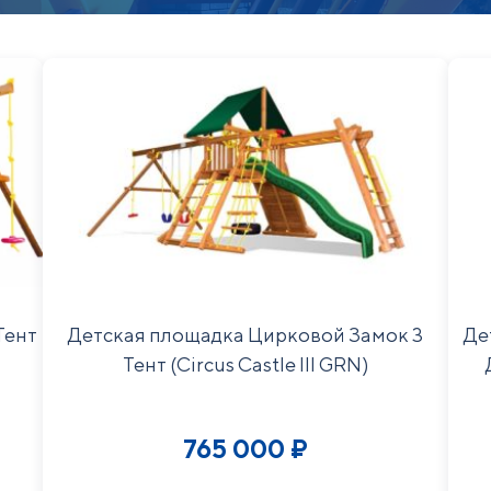
Тент
Детская площадка Цирковой Замок 3
Де
Тент (Circus Castle III GRN)
765 000
₽