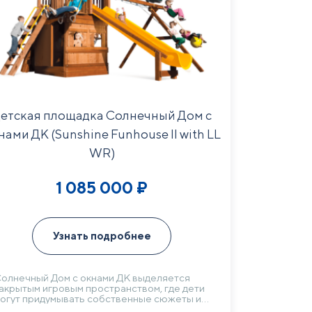
етская площадка Солнечный Дом с
нами ДК (Sunshine Funhouse II with LL
WR)
1 085 000
₽
Узнать подробнее
олнечный Дом с окнами ДК выделяется
акрытым игровым пространством, где дети
огут придумывать собственные сюжеты и
тдыхать между активными играми. Горка,