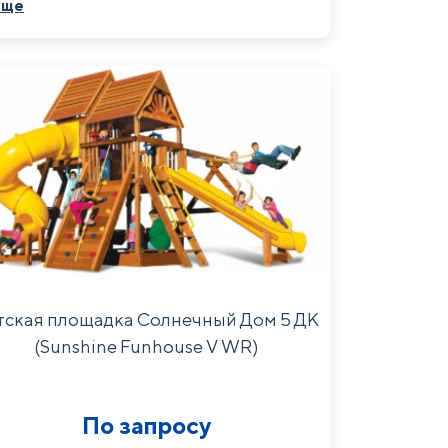
Еще
ачели и трапеция расширяют возможности
лощадки возле загородного дома.
тская площадка Солнечный Дом 5 ДК
(Sunshine Funhouse V WR)
По запросу