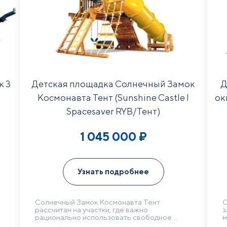
к 3
Детская площадка Солнечный Замок
Д
Космонавта Тент (Sunshine Castle I
ок
Spacesaver RYB/Тент)
1 045 000
₽
Узнать подробнее
Солнечный Замок Космонавта Тент
С
рассчитан на участки, где важно
з
рационально использовать свободное
м
и
пространство. Компактную компоновку
о