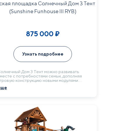
ская площадка Солнечный Дом 3 Тент
(Sunshine Funhouse III RYB)
875 000
₽
Узнать подробнее
олнечный Дом 3 Тент можно развивать
месте с потребностями семьи, дополняя
гровую конструкцию новыми модулями.
азовая комплектация с горкой, качелями,
Еще
калодромом и рукоходом подходит для
ктивного отдыха за городом.