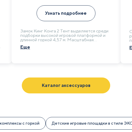
Узнать подробнее
Замок Кинг Конга 2 Тент выделяется среди
С
подборки высокой игровой платформой и
р
длинной горкой 4,57 м. Масштабная
п
конструкция подойдет для просторного
М
я
Еще
частного участка, где можно организовать
п
крупную зону активных игр.
д
Каталог аксессуаров
комплексы с горкой
Детские игровые площадки в стиле ЭК