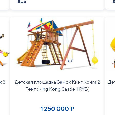
Еще
дополняют закрытая горка-труба с
к
поворотом, скалодром, веревочная
п
лестница и качели.
к 3
Детская площадка Замок Кинг Конга 2
Де
Тент (King Kong Castle II RYB)
1 250 000
₽