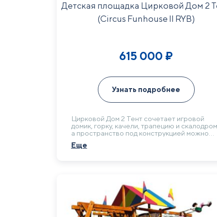
Детская площадка Цирковой Дом 2 Т
(Circus Funhouse II RYB)
615 000
₽
Узнать подробнее
Цирковой Дом 2 Тент сочетает игровой
домик, горку, качели, трапецию и скалодром
а пространство под конструкцией можно
использовать под песочницу. Комплекс
Еще
помогает собрать несколько игровых
сценариев в одной зоне.