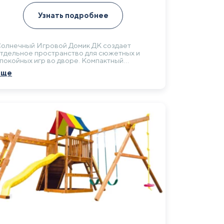
Узнать подробнее
олнечный Игровой Домик ДК создает
тдельное пространство для сюжетных и
покойных игр во дворе. Компактный
ормат без крупного качельного модуля и
Еще
орки удобен для организации детской зоны
а участке.