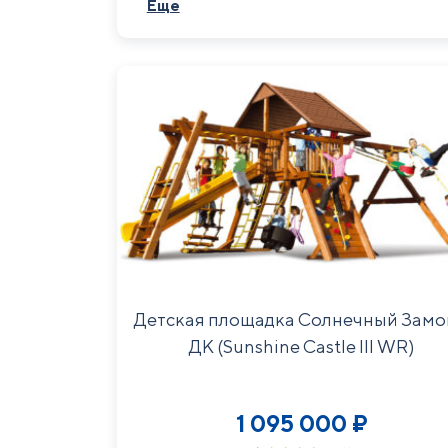
Еще
добавляют сценарии для подвижных игр на
частном участке.
Детская площадка Солнечный Замо
ДК (Sunshine Castle III WR)
1 095 000
₽