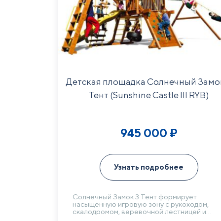
Детская площадка Солнечный Замо
Тент (Sunshine Castle III RYB)
945 000
₽
Узнать подробнее
Солнечный Замок 3 Тент формирует
насыщенную игровую зону с рукоходом,
скалодромом, веревочной лестницей и
качелью-колесом. Волновая горка и качел