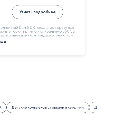
Узнать подробнее
олнечный Дом 5 ДК предлагает сразу две
азные горки, прямую и спиральную 360°, а
од игровым домиком предусмотрен столик.
ногофункциональная комплектация
Еще
одойдет для насыщенной детской зоны на
аче.
О
Детские комплексы с горками и качелями
Детские пл