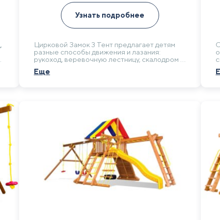
Узнать подробнее
,
Цирковой Замок 3 Тент предлагает детям
С
разные способы движения и лазания:
о
рукоход, веревочную лестницу, скалодром и
с
горку. Такая комплектация разнообразит
ф
Еще
отдых детей на даче и возле частного дома.
г
н