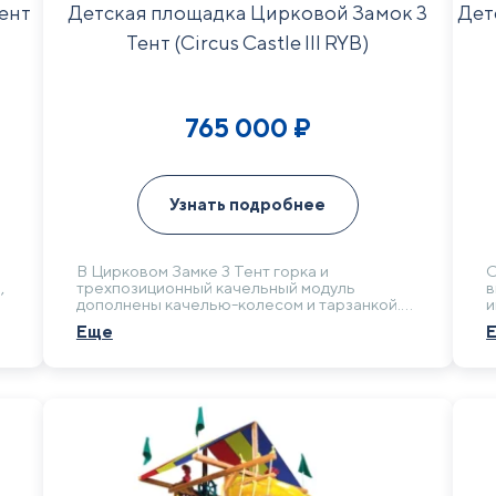
ент
Детская площадка Цирковой Замок 3
Дет
Тент (Circus Castle III RYB)
765 000
₽
Узнать подробнее
В Цирковом Замке 3 Тент горка и
С
,
трехпозиционный качельный модуль
в
дополнены качелью-колесом и тарзанкой.
и
Разнообразие игровых элементов делает
Б
Еще
комплекс интересным решением для
с
семейной дачи с несколькими детьми.
а