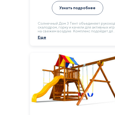
Узнать подробнее
Солнечный Дом 3 Тент объединяет рукоход
скалодром, горку и качели для активных игр
на свежем воздухе. Комплекс подойдет для
обустройства многофункциональной
Еще
игровой зоны на загородном участке.