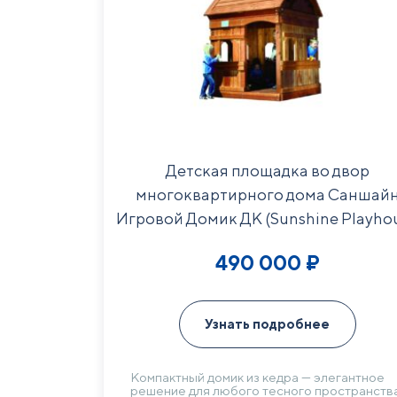
Детская площадка во двор
многоквартирного дома Саншай
Игровой Домик ДК (Sunshine Playho
WR)
490 000
₽
Узнать подробнее
Компактный домик из кедра — элегантное
решение для любого тесного пространства