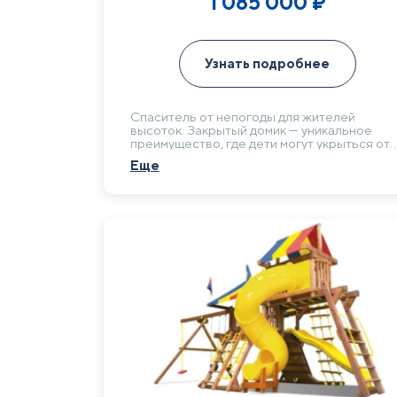
1 085 000
₽
Узнать подробнее
Спаситель от непогоды для жителей
высоток. Закрытый домик — уникальное
преимущество, где дети могут укрыться от
дождя или палящего солнца. Эта
Еще
особенность значительно продлевает
игровой сезон, делая площадку
востребованной с ранней весны до поздне
осени.