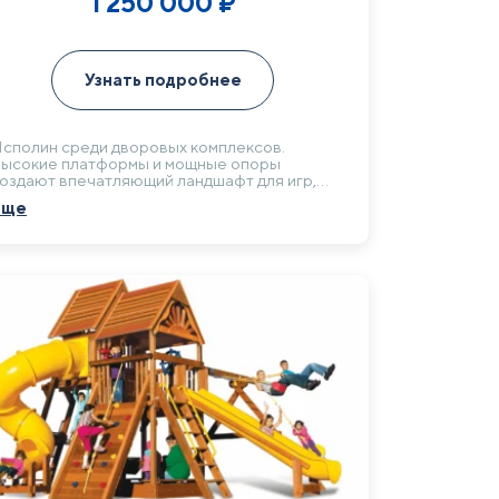
1 250 000
₽
Узнать подробнее
сполин среди дворовых комплексов.
ысокие платформы и мощные опоры
оздают впечатляющий ландшафт для игр,
ривлекающий даже подростков. Его
Еще
асштаб и внушительный вид визуально
реображают любое общественное
ространство, становясь его архитектурной
оминантой.