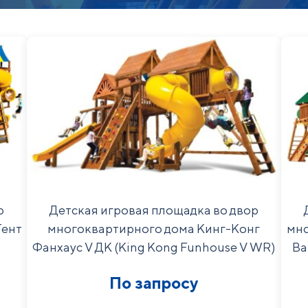
р
Детская игровая площадка во двор
Тент
многоквартирного дома Кинг-Конг
мно
Фанхаус V ДК (King Kong Funhouse V WR)
Ва
По запросу