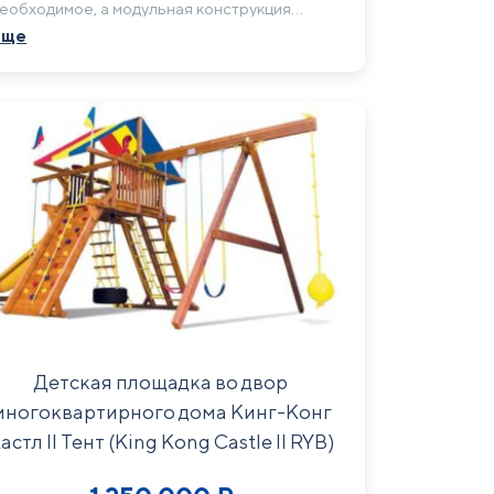
еобходимое, а модульная конструкция
озволяет расширять комплекс, добавляя
Еще
овые элементы по мере взросления детей.
аша игровая зона может расти вместе с
илым комплексом.
Детская площадка во двор
многоквартирного дома Кинг-Конг
астл II Тент (King Kong Castle II RYB)