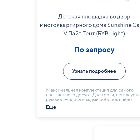
Детская площадка во двор
многоквартирного дома Sunshine Ca
V Лайт Тент (RYB Light)
По запросу
Узнать подробнее
Максимальная комплектация для самого
насыщенного досуга. Две горки, пентхаус и
рукоход — здесь каждый ребенок найдет
занятие по душе. Такой комплекс решает
Еще
проблему организации досуга для большог
количества детей, проживающих в
многоквартирном здании.