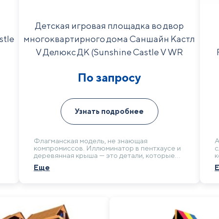
Детская игровая площадка во двор
stle
многоквартирного дома Саншайн Кастл
V Делюкс ДК (Sunshine Castle V WR
Deluxe)
По запросу
Узнать подробнее
Флагманская модель, не знающая
А
компромиссов. Иллюминатор в пентхаусе и
с
деревянная крыша — это детали, которые
к
говорят о высочайшем качестве. Выбирая
к
Еще
о
его, вы выбираете бескомпромиссную
о
безопасность и долговечность для самого
к
требовательного сообщества жителей.
и
п