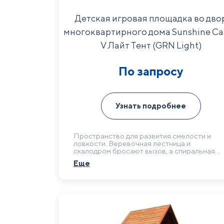
Детская игровая площадка во дво
многоквартирного дома Sunshine Ca
V Лайт Тент (GRN Light)
По запросу
Узнать подробнее
Пространство для развития смелости и
ловкости. Веревочная лестница и
скалодром бросают вызов, а спиральная
горка дарит незабываемые эмоции. Это
Еще
инвестиция в физическое и эмоциональное
здоровье подрастающего поколения всег
микрорайона.