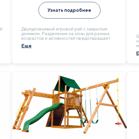
Узнать подробнее
й
Двухуровневый игровой рай с закрытым
домиком. Разделение на зоны для разных
Б
возрастов и активностей предотвращает
о
конфликты и позволяет комфортно играть
м
Еще
как малышам, так и подросткам. Создает
и
гармоничную среду для всего детского
ж
сообщества двора.
с
с
д