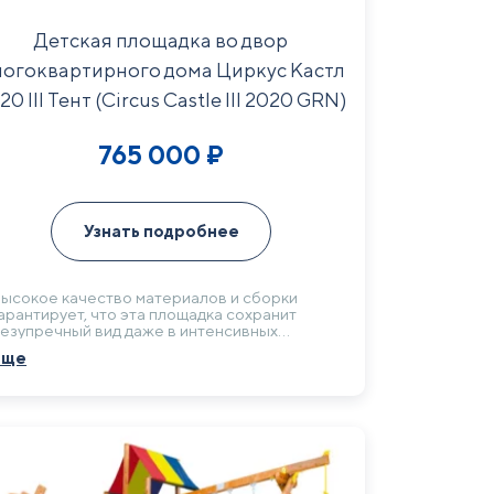
Детская площадка во двор
огоквартирного дома Циркус Кастл
20 III Тент (Circus Castle III 2020 GRN)
765 000
₽
Узнать подробнее
ысокое качество материалов и сборки
арантирует, что эта площадка сохранит
езупречный вид даже в интенсивных
словиях его эксплуатации
Еще
ногоквартирного дома. Конструкция из
ермообработанного кедра выдерживает
амые высокие нагрузки, обеспечивая
олговечность и безопасность для детских
гр.