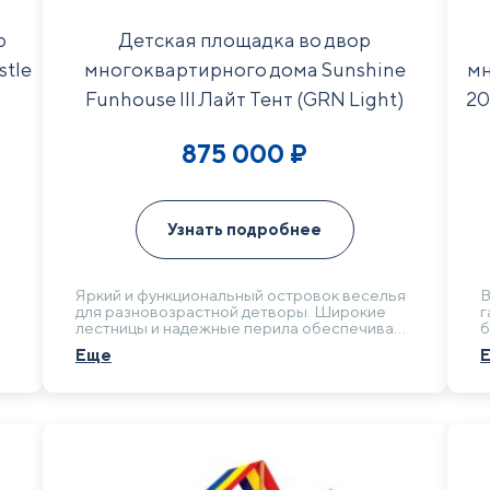
р
Детская площадка во двор
stle
многоквартирного дома Sunshine
мн
Funhouse III Лайт Тент (GRN Light)
20
875 000
₽
Узнать подробнее
Яркий и функциональный островок веселья
В
для разновозрастной детворы. Широкие
г
лестницы и надежные перила обеспечивают
б
безопасность, а разнообразие активностей
у
Еще
от скалодрома до рукохода делает его
м
магнитом для детей от мала до велика в
т
о
вашем дворе.
с
д
и