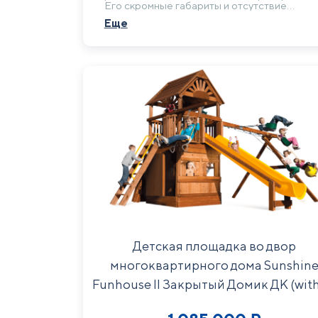
Его скромные габариты и отсутствие
сложных конструкций делают его
Еще
идеальным для самых маленьких жителей
многоквартирного комплекса, создавая
уютный уголок для первых игр и
социализации прямо во дворе.
Детская площадка во двор
многоквартирного дома Sunshin
Funhouse II Закрытый Домик ДК (with
WR)