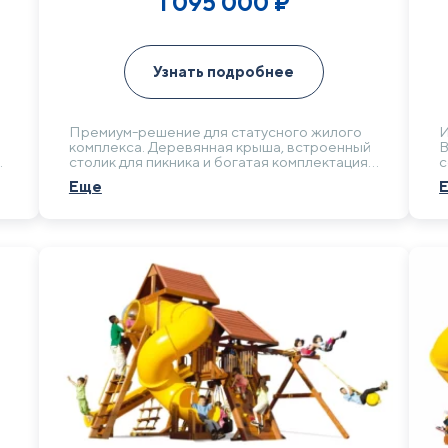
1 095 000
₽
Узнать подробнее
Премиум-решение для статусного жилого
И
комплекса. Деревянная крыша, встроенный
В
столик для пикника и богатая комплектация
с
подчеркивают эксклюзивность. Это не
п
Еще
просто площадка, а полноценная зона
м
отдыха, повышающая комфорт и
п
привлекательность всей территории.
п
й
д