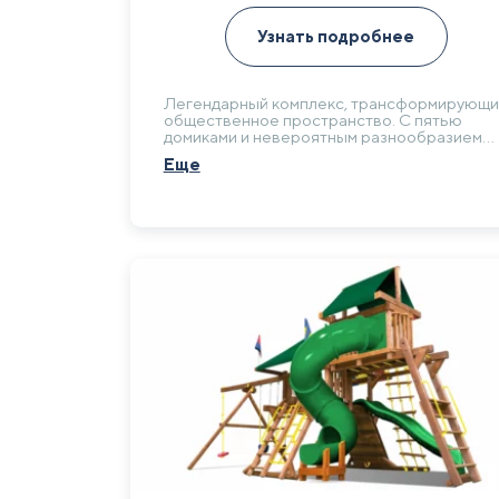
Узнать подробнее
Легендарный комплекс, трансформирующи
общественное пространство. С пятью
домиками и невероятным разнообразием
элементов он предназначен для парков и
Еще
крупных ЖК. Мегаполис — это готовое,
сертифицированное решение для
организации масштабного и безопасного
досуга детей целого микрорайона.