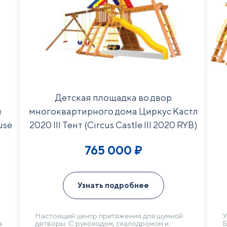
Детская площадка во двор
н
многоквартирного дома Циркус Кастл
use
2020 III Тент (Circus Castle III 2020 RYB)
765 000
₽
Узнать подробнее
Настоящий центр притяжения для шумной
У
.
детворы. С рукоходом, скалодромом и
Б