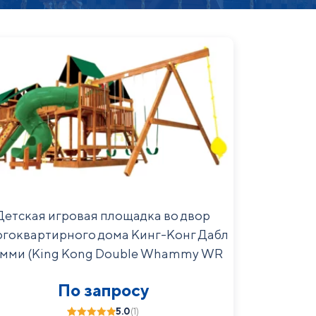
Детская игровая площадка во двор
гоквартирного дома Кинг-Конг Дабл
мми (King Kong Double Whammy WR
GRN)
По запросу
5.0
(1)