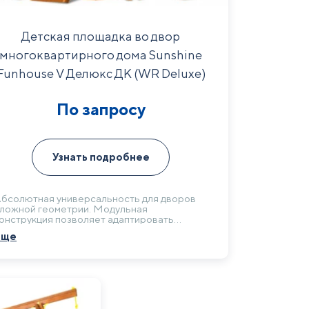
Детская площадка во двор
многоквартирного дома Sunshine
Funhouse V Делюкс ДК (WR Deluxe)
По запросу
Узнать подробнее
бсолютная универсальность для дворов
ложной геометрии. Модульная
онструкция позволяет адаптировать
онфигурацию под любую площадку,
Еще
беспечивая рациональное использование
аждого метра. Идеален для застройщиков
 УК, работающих с нестандартными
ланировками.