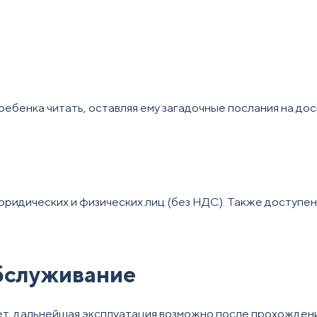
ебенка читать, оставляя ему загадочные послания на дос
юридических и физических лиц (без НДС). Также доступе
обслуживание
ет, дальнейшая эксплуатация возможно после прохожден