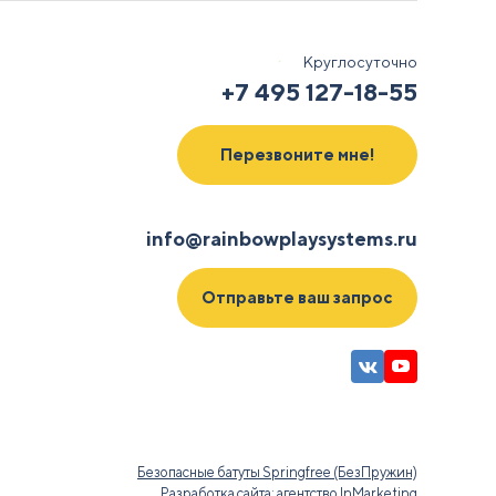
Круглосуточно
+7 495 127-18-55
Перезвоните мне!
info@rainbowplaysystems.ru
Отправьте ваш запрос
Безопасные батуты Springfree (БезПружин)
Разработка сайта: агентство
InMarketing