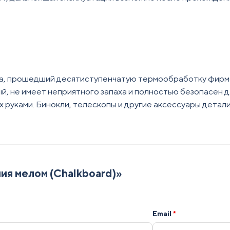
ра, прошедший десятиступенчатую термообработку фирм
ый, не имеет неприятного запаха и полностью безопасен 
их руками. Бинокли, телескопы и другие аксессуары детал
ия мелом (Chalkboard)
»
Email
*