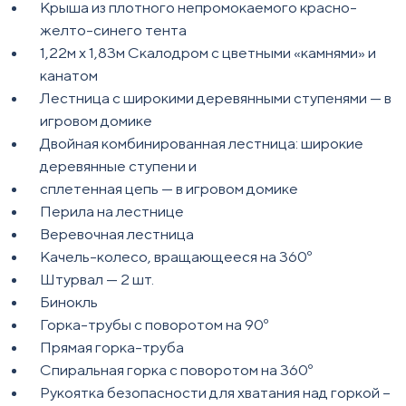
Крыша из плотного непромокаемого красно-
желто-синего тента
1,22м х 1,83м Скалодром с цветными «камнями» и
канатом
Лестница с широкими деревянными ступенями — в
игровом домике
Двойная комбинированная лестница: широкие
деревянные ступени и
сплетенная цепь — в игровом домике
Перила на лестнице
Веревочная лестница
Качель-колесо, вращающееся на 360º
Штурвал — 2 шт.
Бинокль
Горка-трубы с поворотом на 90º
Прямая горка-труба
Спиральная горка с поворотом на 360º
Рукоятка безопасности для хватания над горкой –