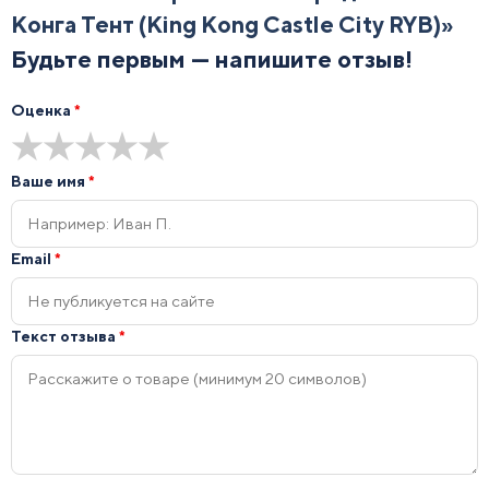
Конга Тент (King Kong Castle City RYB)
»
Будьте первым — напишите отзыв!
Оценка
*
★
★
★
★
★
Ваше имя
*
Email
*
Текст отзыва
*