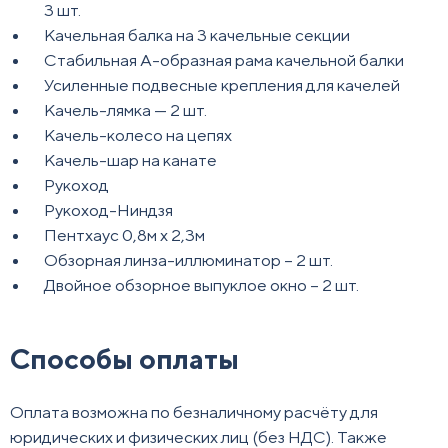
3 шт.
Качельная балка на 3 качельные секции
Стабильная А-образная рама качельной балки
Усиленные подвесные крепления для качелей
Качель-лямка — 2 шт.
Качель-колесо на цепях
Качель-шар на канате
Рукоход
Рукоход-Ниндзя
Пентхаус 0,8м х 2,3м
Обзорная линза-иллюминатор – 2 шт.
Двойное обзорное выпуклое окно – 2 шт.
Способы оплаты
Оплата возможна по безналичному расчёту для
юридических и физических лиц (без НДС). Также