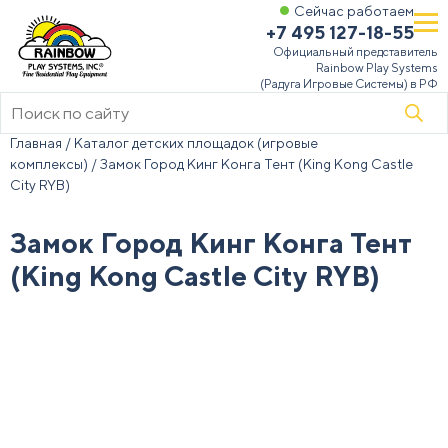
Сейчас работаем
+7 495 127-18-55
Официальный представитель
Rainbow Play Systems
(Радуга Игровые Системы) в РФ
Поиск
товаров
Главная
/
Каталог детских площадок (игровые
комплексы)
/ Замок Город Кинг Конга Тент (King Kong Castle
City RYB)
Замок Город Кинг Конга Тент
(King Kong Castle City RYB)