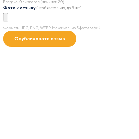
Введено:
0
символов (минимум 20)
Фото к отзыву
(необязательно, до 5 шт.)
Форматы: JPG, PNG, WEBP. Максимально 5 фотографий.
Получить 2D/3D
визуализацию
с учетом зон безопасности в масштабе по Вашим
пожеланиям