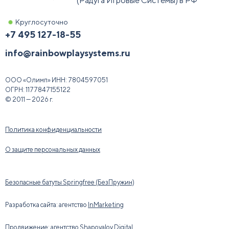
(Радуга Игровые Системы) в РФ
Круглосуточно
+7 495 127-18-55
info@rainbowplaysystems.ru
ООО «Олимп»
ИНН:
7804597051
ОГРН:
1177847155122
© 2011 — 2026 г.
Политика конфиденциальности
О защите персональных данных
Безопасные батуты Springfree (БезПружин)
Разработка сайта: агентство
InMarketing
Продвижение: агентство
Shapovalov Digital