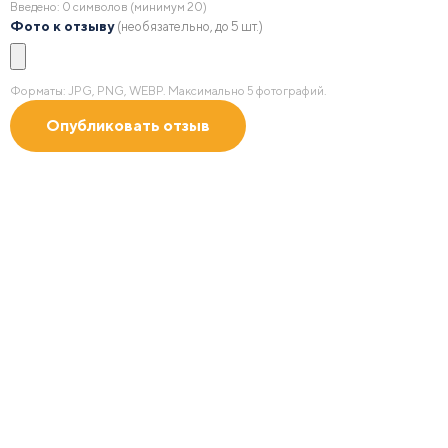
Введено:
0
символов (минимум 20)
Фото к отзыву
(необязательно, до 5 шт.)
Форматы: JPG, PNG, WEBP. Максимально 5 фотографий.
Получить 2D/3D
визуализацию
с учетом зон безопасности в масштабе по Вашим
пожеланиям