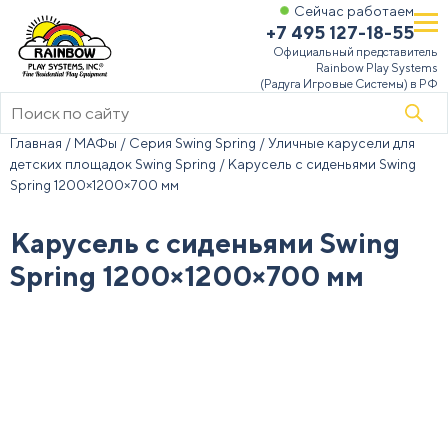
Сейчас работаем
+7 495 127-18-55
Официальный представитель
Rainbow Play Systems
(Радуга Игровые Системы) в РФ
Поиск
товаров
Главная
/
МАФы
/
Серия Swing Spring
/
Уличные карусели для
детских площадок Swing Spring
/ Карусель с сиденьями Swing
Spring 1200×1200×700 мм
Карусель с сиденьями Swing
Spring 1200×1200×700 мм