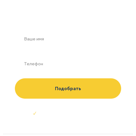
с учетом зон безопасности в масштабе по Вашим
пожеланиям
Отправляя заявку я соглашаюсь с
условиями обработки данных