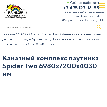
Сейчас работаем
+7 495 127-18-55
Официальный представитель
Rainbow Play Systems
(Радуга Игровые Системы) в РФ
Поиск
товаров
Главная
/
МАФы
/
Серия Spider Two
/
Канатные комплексы для
детских площадок Spider Two
/ Канатный комплекс паутинка
Spider Two 6980х7200х4030 мм
Канатный комплекс паутинка
Spider Two 6980х7200х4030
мм