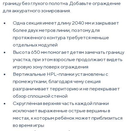
границу без глухого полотна. Добавьте ограждение
для аккуратного зонирования.
Одна секция имеет длину 2040 мм и закрывает
более двух метров линии, поэтому для
протяжённого контура требуется меньше
отдельных модулей
Высота 650 мм помогает детям замечать границу
участка, при этом взрослые продолжают видеть
игровую зону поверх ограждения
Вертикальные HPL-планки установлены с
промежутками, благодаря чему секция
разграничивает территорию и не перекрывает
обзор сплошной стеной
Скруглённая верхняя часть каждой планки
исключает выраженные острые вершины в
местах, к которым ребёнок может приблизиться
во время игры