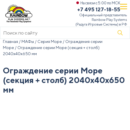
На связи с 5:00 по МСК
+7 495 127-18-55
Официальный представитель
Rainbow Play Systems
(Радуга Игровые Системы) в РФ
Поиск
товаров
Главная
/
МАФы
/
Серия Море
/
Ограждения серии
Море
/ Ограждение серии Море (секция + столб)
2040х40х650 мм
Ограждение серии Море
(секция + столб) 2040х40х650
мм