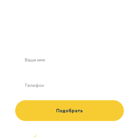
визуализацию
с учетом зон безопасности в масштабе по Вашим
пожеланиям
Отправляя заявку я соглашаюсь с
условиями обработки данных