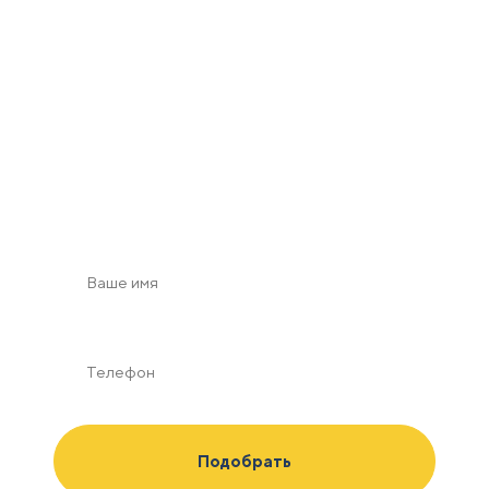
Получить 2D/3D
визуализацию
с учетом зон безопасности в масштабе по Вашим
пожеланиям