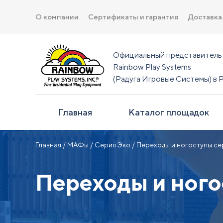
О компании
Сертификаты и гарантия
Доставка
Официальный представитель
Rainbow Play Systems
(Радуга Игровые Системы) в 
Главная
Каталог площадок
Главная
/
МАФы
/
Серия Эко
/ Переходы и ногоступы се
Переходы и ного