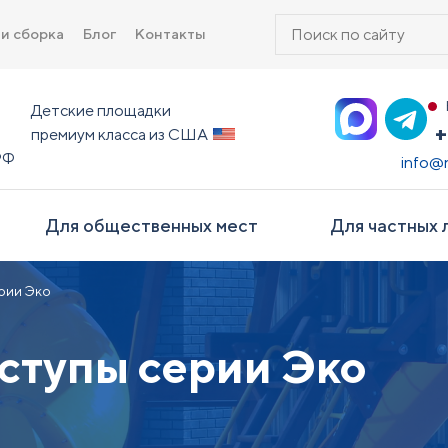
Поиск
 и сборка
Блог
Контакты
товаров
Детские площадки
+
премиум класса из США
РФ
info@
Для общественных мест
Для частных 
рии Эко
ступы серии Эко