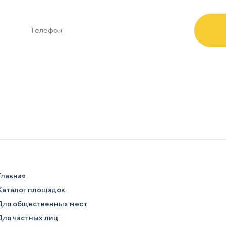
Отправляя заявку я соглашаюсь с
условиями обработки данн
Главная
Каталог площадок
Для общественных мест
Для частных лиц