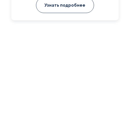
Узнать подробнее
чить 2D/3D визуали
ом зон безопасности в масштабе по Вашим пож