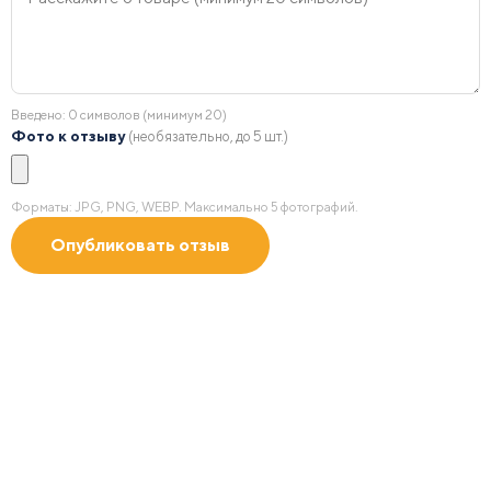
Введено:
0
символов (минимум 20)
Фото к отзыву
(необязательно, до 5 шт.)
Форматы: JPG, PNG, WEBP. Максимально 5 фотографий.
Получить 2D/3D
визуализацию
с учетом зон безопасности в масштабе по Вашим