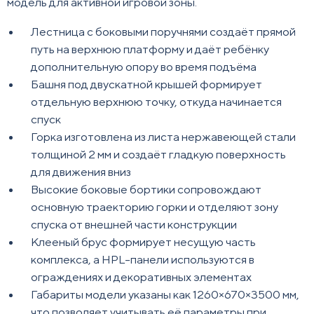
модель для активной игровой зоны.
Лестница с боковыми поручнями создаёт прямой
путь на верхнюю платформу и даёт ребёнку
дополнительную опору во время подъёма
Башня под двускатной крышей формирует
отдельную верхнюю точку, откуда начинается
спуск
Горка изготовлена из листа нержавеющей стали
толщиной 2 мм и создаёт гладкую поверхность
для движения вниз
Высокие боковые бортики сопровождают
основную траекторию горки и отделяют зону
спуска от внешней части конструкции
Клееный брус формирует несущую часть
комплекса, а HPL-панели используются в
ограждениях и декоративных элементах
Габариты модели указаны как 1260×670×3500 мм,
что позволяет учитывать её параметры при