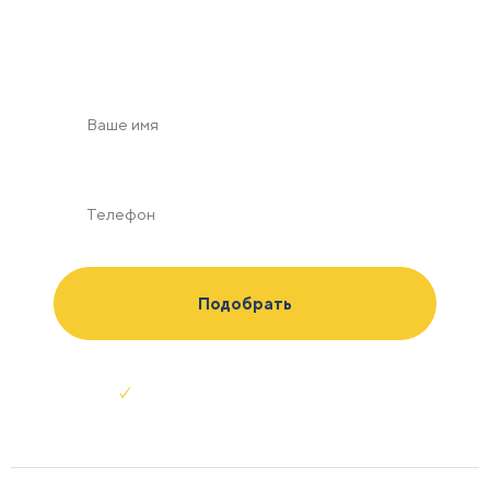
пожеланиям
Отправляя заявку я соглашаюсь с
условиями обработки данных