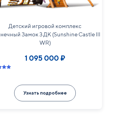
Детский игровой комплекс
нечный Замок 3 ДК (Sunshine Castle III
WR)
1 095 000
₽
нг
 5 на
е
Узнать подробнее
а
ователя