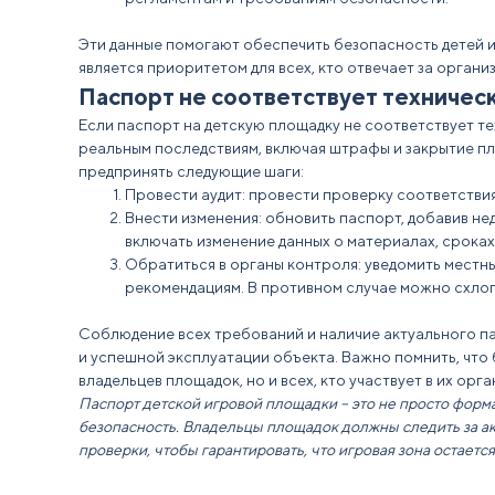
Эти данные помогают обеспечить
безопасность
детей 
является приоритетом для всех, кто отвечает за
органи
Паспорт не соответствует техническ
Если
паспорт на детскую площадку
не соответствует
те
реальным последствиям, включая штрафы и закрытие пл
предпринять следующие шаги:
Провести аудит: провести
проверку
соответстви
Внести изменения: обновить паспорт, добавив 
включать изменение данных о материалах,
сроках
Обратиться в органы контроля: уведомить местны
рекомендациям. В противном случае можно схлоп
Соблюдение всех
требований
и наличие актуального 
и успешной эксплуатации объекта. Важно помнить, что
владельцев площадок, но и всех, кто участвует в их орг
Паспорт детской игровой площадки
– это не просто форм
безопасность
. Владельцы площадок должны следить за а
проверки,
чтобы гарантировать, что игровая зона остаетс