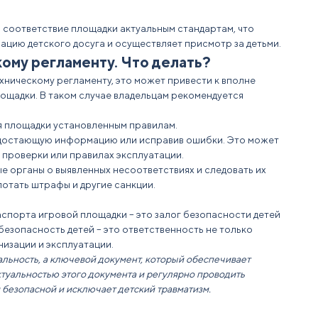
и
соответствие
площадки актуальным стандартам, что
зацию
детского досуга и осуществляет присмотр за детьми.
ому регламенту. Что делать?
хническому
регламенту, это может привести к вполне
ощадки. В таком случае владельцам рекомендуется
я площадки установленным
правилам
.
недостающую информацию или исправив ошибки. Это может
 проверки
или правилах эксплуатации.
е органы о выявленных несоответствиях и следовать их
отать штрафы и другие санкции.
паспорта
игровой
площадки – это залог безопасности детей
безопасность
детей – это ответственность не только
анизации и эксплуатации.
альность, а ключевой
документ
, который обеспечивает
ктуальностью этого
документа
и регулярно проводить
я безопасной и исключает
детский
травматизм.