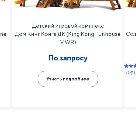
Детский игровой комплекс
ine
Дом Кинг Конга ДК (King Kong Funhouse
Сол
V WR)
По запросу
5.0
(1)
Рейти
1
Узнать подробнее
5.00
из
основ
опрос
польз