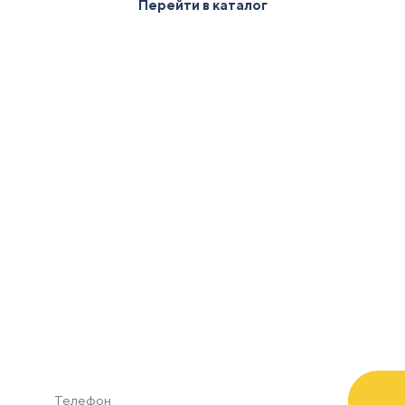
Перейти в каталог
чить 2D/3D визуали
ом зон безопасности в масштабе по Вашим пож