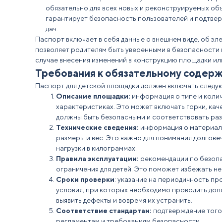
обязательно
для всех новых и реконструируемых объ
гарантирует
безопасность
пользователей и подтвер
дач.
Паспорт включает в себя данные о внешнем
виде
, об эл
позволяет родителям быть уверенными в безопасности
случае внесения изменений в конструкцию площадки ил
Требования к обязательному содер
Паспорт для детской площадки
должен включать следу
Описание площадки:
информация о типе и колич
характеристиках. Это может включать горки, кач
должны быть безопасными и соответствовать раз
Технические
сведения:
информация о материала
размеры и вес. Это важно для понимания долгове
нагрузки в килограммах.
Правила эксплуатации:
рекомендации по безопа
ограничения для детей. Это поможет избежать не
Сроки
проверки
: указание на периодичность пр
условия
, при которых необходимо проводить до
выявить дефекты и вовремя их устранить.
Соответствие
стандартам:
подтверждение того
регламентам и требованиям безопасности.