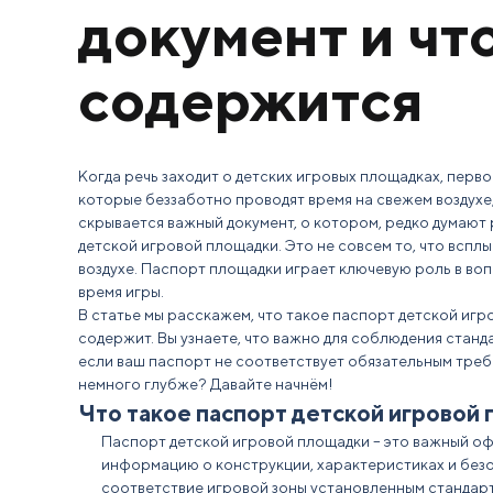
документ и что
содержится
Когда речь заходит о детских игровых
площадках
, перво
которые беззаботно проводят время на свежем воздухе, 
скрывается важный
документ
, о котором, редко думают
детской
игровой
площадки. Это не совсем то, что всплы
воздухе. Паспорт площадки играет ключевую роль в во
время игры.
В статье мы расскажем, что такое
паспорт детской игр
содержит. Вы узнаете, что важно для соблюдения станд
если ваш паспорт не соответствует
обязательным
треб
немного глубже? Давайте начнём!
Что такое паспорт детской игровой
Паспорт детской игровой площадки
– это важный о
информацию о конструкции, характеристиках и безо
соответствие
игровой
зоны установленным стандар