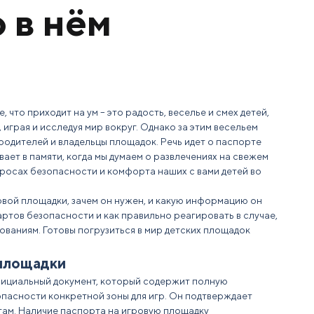
 в нём
е, что приходит на ум – это радость, веселье и смех детей,
играя и исследуя мир вокруг. Однако за этим весельем
 родителей и владельцы площадок. Речь идет о паспорте
вает в памяти, когда мы думаем о развлечениях на свежем
просах безопасности и комфорта наших с вами детей во
овой площадки
, зачем он нужен, и какую информацию он
артов безопасности и как правильно реагировать в случае,
ованиям
. Готовы погрузиться в мир детских площадок
 площадки
фициальный
документ,
который содержит полную
пасности конкретной зоны для игр. Он подтверждает
там. Наличие
паспорта на игровую площадку