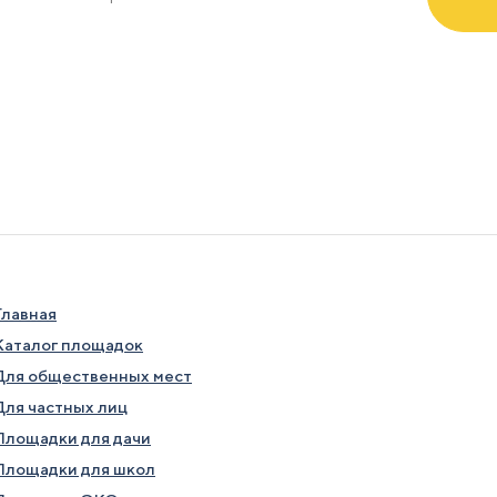
Отправляя заявку я соглашаюсь с
условиями обработки данн
Главная
Каталог площадок
Для общественных мест
Для частных лиц
Площадки для дачи
Площадки для школ