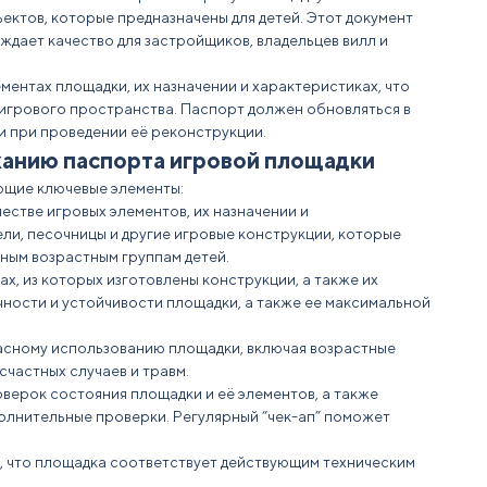
ектов, которые предназначены для детей. Этот
документ
ждает качество для застройщиков, владельцев вилл и
ементах площадки, их назначении и характеристиках, что
 игрового пространства. Паспорт должен обновляться в
и при проведении её реконструкции.
жанию паспорта игровой площадки
ющие ключевые элементы:
естве игровых элементов, их назначении и
ели, песочницы и другие игровые конструкции, которые
ным возрастным группам детей.
х, из которых изготовлены конструкции, а также их
чности и устойчивости площадки, а также ее максимальной
сному использованию площадки, включая возрастные
счастных случаев и травм.
оверок состояния площадки и её элементов, а также
полнительные
проверки
. Регулярный “чек-ап” поможет
, что площадка соответствует действующим техническим