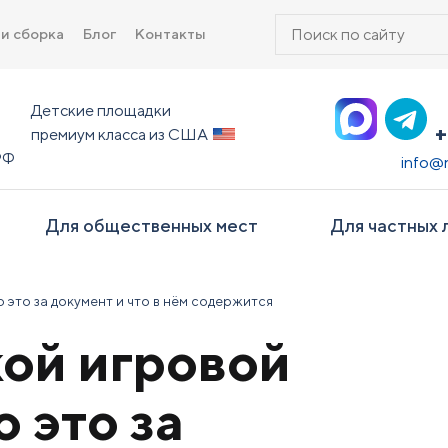
Поиск
 и сборка
Блог
Контакты
товаров
Детские площадки
+
премиум класса из США
РФ
info@
Для общественных мест
Для частных 
 это за документ и что в нём содержится
кой игровой
 это за