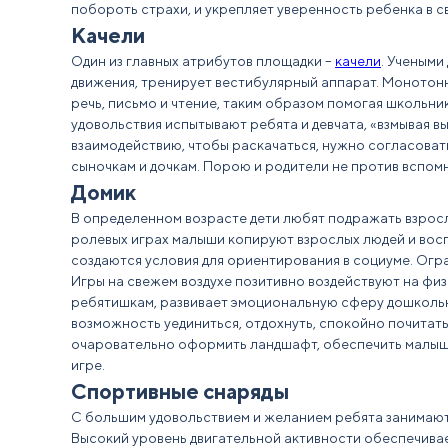
побороть страхи, и укрепляет уверенность ребенка в с
Качели
Один из главных атрибутов площадки –
качели
. Учеными
движения, тренирует вестибулярный аппарат. Монотонн
речь, письмо и чтение, таким образом помогая школьни
удовольствия испытывают ребята и девчата, «взмывая в
взаимодействию, чтобы раскачаться, нужно согласоват
сыночкам и дочкам. Порою и родители не против вспомн
Домик
В определенном возрасте дети любят подражать взросл
ролевых играх малыши копируют взрослых людей и восп
создаются условия для ориентирования в социуме. Ог
Игры на свежем воздухе позитивно воздействуют на физ
ребятишкам, развивает эмоциональную сферу дошкольн
возможность уединиться, отдохнуть, спокойно почитать
очаровательно оформить ландшафт, обеспечить малышу
игре.
Спортивные снаряды
С большим удовольствием и желанием ребята занимаютс
Высокий уровень двигательной активности обеспечивае