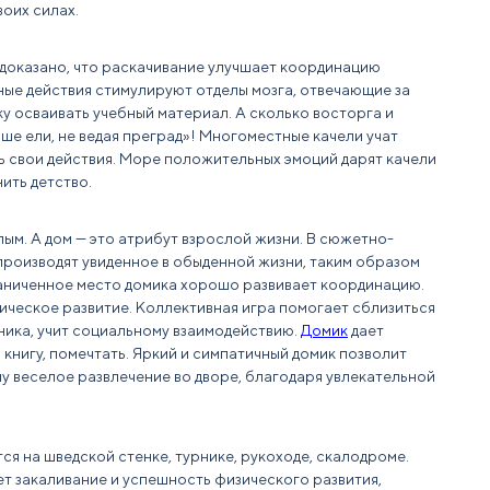
воих силах.
 доказано, что раскачивание улучшает координацию
ые действия стимулируют отделы мозга, отвечающие за
ку осваивать учебный материал. А сколько восторга и
ыше ели, не ведая преград»! Многоместные качели учат
ь свои действия. Море положительных эмоций дарят качели
ить детство.
ым. А дом — это атрибут взрослой жизни. В сюжетно-
роизводят увиденное в обыденной жизни, таким образом
раниченное место домика хорошо развивает координацию.
ическое развитие. Коллективная игра помогает сблизиться
ика, учит социальному взаимодействию.
Домик
дает
 книгу, помечтать. Яркий и симпатичный домик позволит
 веселое развлечение во дворе, благодаря увлекательной
я на шведской стенке, турнике, рукоходе, скалодроме.
т закаливание и успешность физического развития,