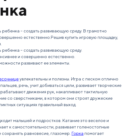
енка
 ребенка – создать развивающую среду. В грамотно
совершенно естественно.Решив купить игровую площадку,
.
 ребенка – создать развивающую среду.
енсивнее и совершенно естественно.
озможности развивают ее элементы.
есочнице
увлекательны и полезны. Игра с песком отлично
альцев, речь, учит добиваться цели, развивает творческие
трабатывают движения рук, накапливают тактильную
е со сверстниками, в котором они строят дружеские
иктных ситуациях правильный выход.
ходит малышей и подростков. Катание это веселое и
чает к самостоятельности, развивает голеностопные
е сохранять равновесие, глазомер.
Горка
помогает