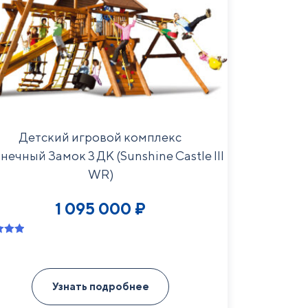
Детский игровой комплекс
нечный Замок 3 ДК (Sunshine Castle III
WR)
1 095 000
₽
нг
 5 на
е
Узнать подробнее
а
ователя