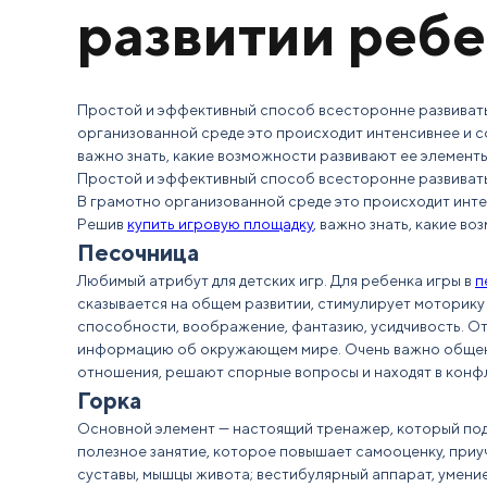
развитии реб
Простой и эффективный способ всесторонне развивать
организованной среде это происходит интенсивнее и 
важно знать, какие возможности развивают ее элементы
Простой и эффективный способ всесторонне развивать
В грамотно организованной среде это происходит инт
Решив
купить игровую площадку
, важно знать, какие в
Песочница
Любимый атрибут для детских игр. Для ребенка игры в
п
сказывается на общем развитии, стимулирует моторику п
способности, воображение, фантазию, усидчивость. О
информацию об окружающем мире. Очень важно общени
отношения, решают спорные вопросы и находят в конфл
Горка
Основной элемент — настоящий тренажер, который под
полезное занятие, которое повышает самооценку, приу
суставы, мышцы живота; вестибулярный аппарат, умени