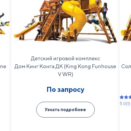
Детский игровой комплекс
ine
Дом Кинг Конга ДК (King Kong Funhouse
Сол
V WR)
По запросу
5.0
(1)
Рейти
1
Узнать подробнее
5.00
из
основ
опрос
польз