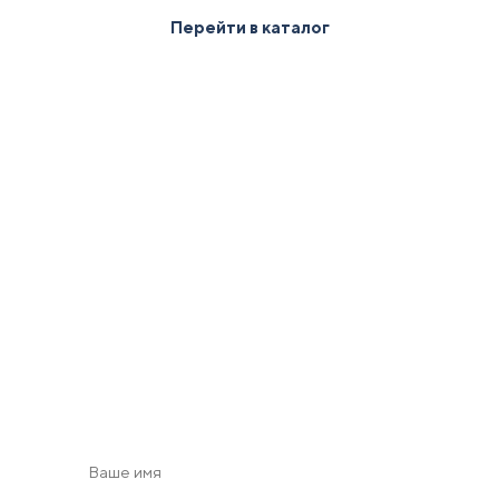
Перейти в каталог
Получить 2D/3D
визуализацию
с учетом зон безопасности в масштабе по Вашим
пожеланиям