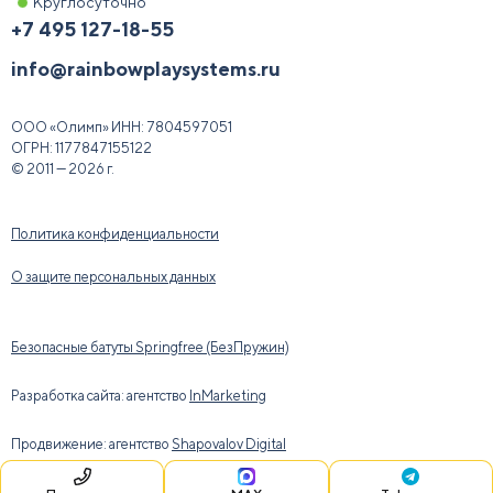
Круглосуточно
+7 495 127-18-55
info@rainbowplaysystems.ru
ООО «Олимп»
ИНН:
7804597051
ОГРН:
1177847155122
© 2011 — 2026 г.
Политика конфиденциальности
О защите персональных данных
Безопасные батуты Springfree (БезПружин)
Разработка сайта: агентство
InMarketing
Продвижение: агентство
Shapovalov Digital