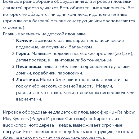
Большое разнообразие
оборудования для игровой площадки
для детей
просто удивляет. Есть обязательные компоненты, без
которых не обходится ни один комплекс, и дополнительные
(примыкают к базовой основе конструкции или располагаются
отдельно).
Главные
элементы на детской площадке
:
Качели.
Возможны разные варианты: классические
подвесные, на пружинах, балансиры.
Горки.
Малышам подходят невысокие простые (до 1,5 м),
детям постарше — винтовые либо тоннельные.
Песочницы.
Бывают обычные из древесины, грузовики,
домики, кораблики, паровозики.
Лестница
.
Может быть единственная для поднятия на
горку либо несколько разной высоты. Модули,
рассчитанные на школьников, снабжаются веревочными
вариантами.
Игровое оборудование для детских площадок
фирмы «Rainbow
Play Systems (Радуга Игровые Системы)» собирается из
высокопрочного
дерева
— кедра, выдерживает огромные
нагрузки. Есть возможность подобрать конструкцию, которая
больше всего подходит для конкретного
участка
.