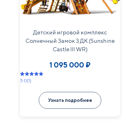
Детский игровой комплекс
Солнечный Замок 3 ДК (Sunshine
Castle III WR)
1 095 000
₽
5.0
(1)
Рейтинг
1
5.00
из 5 на
основе
Узнать подробнее
опроса
пользователя