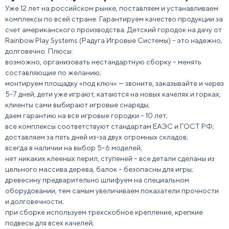
Уже 12 лет на российском рынке, поставляем и устанавливаем
комплексы по всей стране. Гарантируем качество продукции за
счет американского производства. Детский городок на дачу от
Rainbow Play Systems (Радуга Игровые Системы) – это надежно,
долговечно. Плюсы:
возможно, организовать нестандартную сборку – менять
составляющие по желанию;
монтируем площадку «под ключ» — звоните, заказывайте и через
5-7 дней, дети уже играют, катаются на новых качелях и горках;
клиенты сами выбирают игровые снаряды;
даем гарантию на все игровые городки – 10 лет;
все комплексы соответствуют стандартам ЕАЭС и ГОСТ РФ;
доставляем за пять дней из-за двух огромных складов;
всегда в наличии на выбор 5-6 моделей;
нет никаких клееных перил, ступеней – все детали сделаны из
цельного массива дерева, балок – безопасны для игры;
древесину предварительно шлифуем на специальном
оборудовании, тем самым увеличиваем показатели прочности
и долговечности;
при сборке используем трехскобное крепление, крепкие
подвесы для всех качелей;