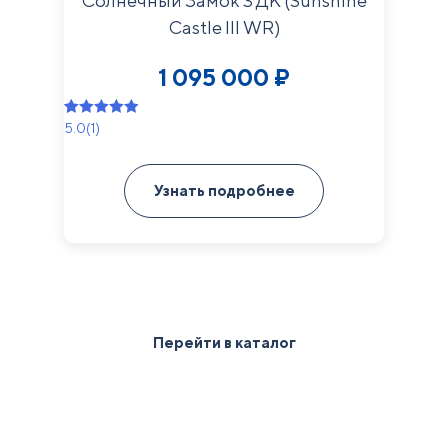
Солнечный Замок 3 ДК (Sunshine
Castle III WR)
1 095 000
₽
5.0
(1)
Рейтинг
1
5.00
из 5 на
основе
Узнать подробнее
опроса
пользователя
Перейти в каталог