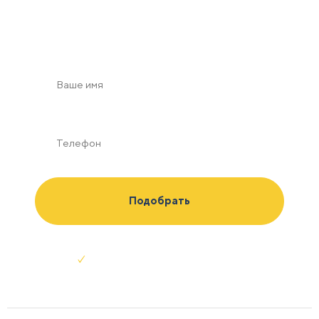
с учетом зон безопасности в масштабе по Вашим
пожеланиям
Отправляя заявку я соглашаюсь с
условиями обработки данных