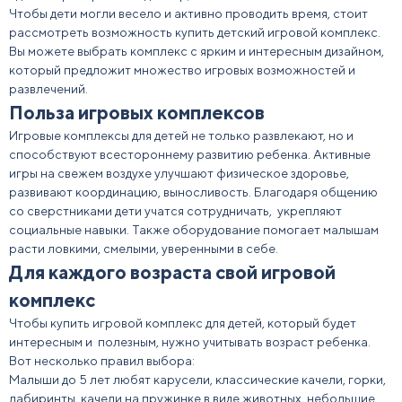
Чтобы дети могли весело и активно проводить время, стоит
рассмотреть возможность
купить детский игровой комплекс
.
Вы можете выбрать комплекс с ярким и интересным дизайном,
который предложит множество игровых возможностей и
развлечений.
Польза игровых комплексов
Игровые комплексы для детей
не только развлекают, но и
способствуют всестороннему развитию
ребен
ка. Активные
игры на свежем воздухе улучшают физическое здоровье,
развивают координацию, выносливость. Благодаря общению
со сверстниками дети учатся сотрудничать, укрепляют
социальные навыки. Также оборудование помогает малышам
расти ловкими, смелыми, уверенными в себе.
Для каждого возраста свой игровой
комплекс
Чтобы
купить игровой комплекс для детей
, который будет
интересным и полезным, нужно учитывать возраст ребенка.
Вот несколько правил выбора:
Малыши до 5 лет любят
карус
ели, классические
качел
и, горки,
лаби
ринты, качели на пружинке в виде животных, небольшие