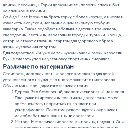
домики
,
песочницы
. Горки должны иметь пологий спуск и быть
не слишком высокими;
От 6 до 11 лет. Можно выбрать горку с более крутым, а иногда и
извилистым спуском, напоминающим закрытую трубу из
аквапарка. Также подойдут небольшие детские тренажеры,
скалодромы
, лестницы,
веревочные
городки, турники,
кольц
а,
которые станут отличным стартом для здорового образа
жизни и увлечения спортом;
Для подростков. Им уже не так нужны качели, горки, карусели.
Лучше сделать упор на установку спортивных снарядов.
Различие по материалам
Стоимость, долговечность
игрового комплекса для детей
установленного на улице
во многом зависит от материала.
Обычно мини-площадки изготавливаются из:
Дерева. Это безопасный, экологически чистый материал.
Площадки из древесины практичны, долговечны. Но со
временем могут портиться из-за влаги или
ультрафиолета. Покрытие рекомендуется окрашивать
или обрабатывать защитными составами;
Металл. Металлические элементы прочны, надежны. Они
не выгорают на солнце, а антикоррозийное покрытие