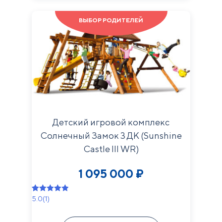
ВЫБОР РОДИТЕЛЕЙ
Детский игровой комплекс
Солнечный Замок 3 ДК (Sunshine
Castle III WR)
1 095 000
₽
5.0
(1)
Рейтинг
1
5.00
из 5 на
основе