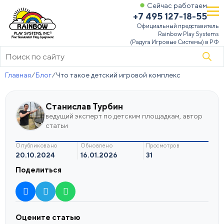
Сейчас работаем
+7 495 127-18-55
Официальный представитель
Rainbow Play Systems
(Радуга Игровые Системы) в РФ
Поиск
товаров
Главная
⁄
Блог
⁄
Что такое детский игровой комплекс
Станислав Турбин
ведущий эксперт по детским площадкам, автор
статьи
опубликовано
обновлено
просмотров
20.10.2024
16.01.2026
31
Поделиться
Оцените статью