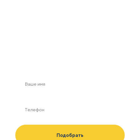
Получить 2D/3D
визуализацию
с учетом зон безопасности в масштабе по Вашим
пожеланиям